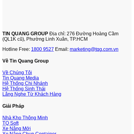
TIN QUANG GROUP
Địa chỉ: 276 Đường Hoàng Cầm
(QL1K cũ), Phường Linh Xuân, TP.HCM
Hotline Free:
1800 9527
Email:
marketing@tqg.com.vn
Về Tin Quang Group
Về Chúng Tôi
Tin Quang Media
Hệ Thống Chi Nhánh
Hệ Thống Sinh Thái
Lắng Nghe Từ Khách Hàng
Giải Pháp
Nhà Kho Thông Minh
TQ Soft
Xe Nâng Mới
Xe Nâng Chụp Container