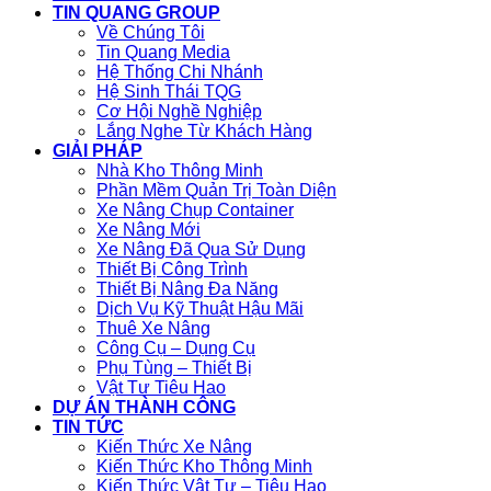
TIN QUANG GROUP
Về Chúng Tôi
Tin Quang Media
Hệ Thống Chi Nhánh
Hệ Sinh Thái TQG
Cơ Hội Nghề Nghiệp
Lắng Nghe Từ Khách Hàng
GIẢI PHÁP
Nhà Kho Thông Minh
Phần Mềm Quản Trị Toàn Diện
Xe Nâng Chụp Container
Xe Nâng Mới
Xe Nâng Đã Qua Sử Dụng
Thiết Bị Công Trình
Thiết Bị Nâng Đa Năng
Dịch Vụ Kỹ Thuật Hậu Mãi
Thuê Xe Nâng
Công Cụ – Dụng Cụ
Phụ Tùng – Thiết Bị
Vật Tư Tiêu Hao
DỰ ÁN THÀNH CÔNG
TIN TỨC
Kiến Thức Xe Nâng
Kiến Thức Kho Thông Minh
Kiến Thức Vật Tư – Tiêu Hao