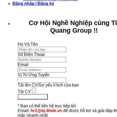
Đăng nhập / Đăng ký
Cơ Hội Nghề Nghiệp cùng T
Quang Group !!
Họ Và Tên
Số Điện Thoại
Email
Vị Trí Ứng Tuyển
Tải lên CV/Sơ yếu lí lịch của bạn
Tải CV
Ứng Tuyển Ngay
* Bạn có thể liên hệ trực tiếp tới
Email:
hr1@tq-linde.vn
để được hỗ trợ và giải đáp t
mắc nhanh nhất