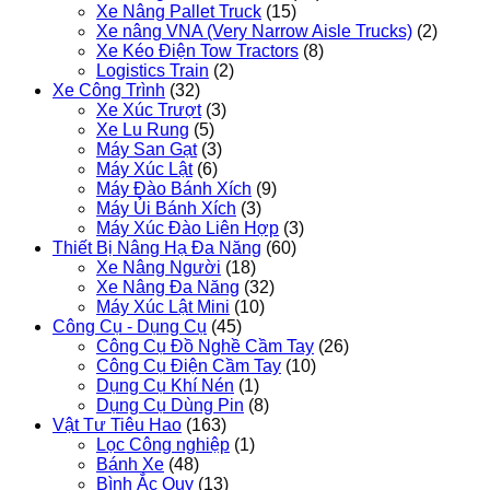
Xe Nâng Pallet Truck
(15)
Xe nâng VNA (Very Narrow Aisle Trucks)
(2)
Xe Kéo Điện Tow Tractors
(8)
Logistics Train
(2)
Xe Công Trình
(32)
Xe Xúc Trượt
(3)
Xe Lu Rung
(5)
Máy San Gạt
(3)
Máy Xúc Lật
(6)
Máy Đào Bánh Xích
(9)
Máy Ủi Bánh Xích
(3)
Máy Xúc Đào Liên Hợp
(3)
Thiết Bị Nâng Hạ Đa Năng
(60)
Xe Nâng Người
(18)
Xe Nâng Đa Năng
(32)
Máy Xúc Lật Mini
(10)
Công Cụ - Dụng Cụ
(45)
Công Cụ Đồ Nghề Cầm Tay
(26)
Công Cụ Điện Cầm Tay
(10)
Dụng Cụ Khí Nén
(1)
Dụng Cụ Dùng Pin
(8)
Vật Tư Tiêu Hao
(163)
Lọc Công nghiệp
(1)
Bánh Xe
(48)
Bình Ắc Quy
(13)