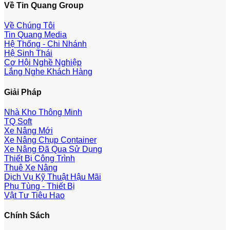
Về Tin Quang Group
Về Chúng Tôi
Tin Quang Media
Hệ Thống - Chi Nhánh
Hệ Sinh Thái
Cơ Hội Nghề Nghiệp
Lắng Nghe Khách Hàng
Giải Pháp
Nhà Kho Thông Minh
TQ Soft
Xe Nâng Mới
Xe Nâng Chụp Container
Xe Nâng Đã Qua Sử Dụng
Thiết Bị Công Trình
Thuê Xe Nâng
Dịch Vụ Kỹ Thuật Hậu Mãi
Phụ Tùng - Thiết Bị
Vật Tư Tiêu Hao
Chính Sách