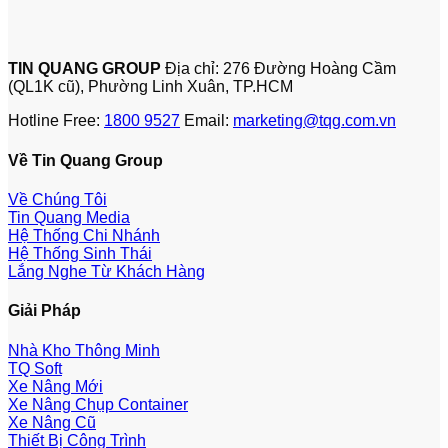
TIN QUANG GROUP
Địa chỉ: 276 Đường Hoàng Cầm
(QL1K cũ), Phường Linh Xuân, TP.HCM
Hotline Free:
1800 9527
Email:
marketing@tqg.com.vn
Về Tin Quang Group
Về Chúng Tôi
Tin Quang Media
Hệ Thống Chi Nhánh
Hệ Thống Sinh Thái
Lắng Nghe Từ Khách Hàng
Giải Pháp
Nhà Kho Thông Minh
TQ Soft
Xe Nâng Mới
Xe Nâng Chụp Container
Xe Nâng Cũ
Thiết Bị Công Trình