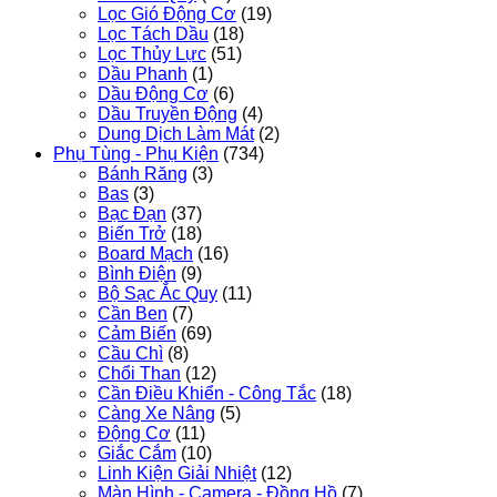
Lọc Gió Động Cơ
(19)
Lọc Tách Dầu
(18)
Lọc Thủy Lực
(51)
Dầu Phanh
(1)
Dầu Động Cơ
(6)
Dầu Truyền Động
(4)
Dung Dịch Làm Mát
(2)
Phụ Tùng - Phụ Kiện
(734)
Bánh Răng
(3)
Bas
(3)
Bạc Đạn
(37)
Biến Trở
(18)
Board Mạch
(16)
Bình Điện
(9)
Bộ Sạc Ắc Quy
(11)
Cần Ben
(7)
Cảm Biến
(69)
Cầu Chì
(8)
Chổi Than
(12)
Cần Điều Khiển - Công Tắc
(18)
Càng Xe Nâng
(5)
Động Cơ
(11)
Giắc Cắm
(10)
Linh Kiện Giải Nhiệt
(12)
Màn Hình - Camera - Đồng Hồ
(7)