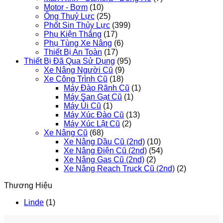
Motor - Bơm
(10)
Ống Thuỷ Lực
(25)
Phốt Sin Thủy Lực
(399)
Phụ Kiện Thắng
(17)
Phụ Tùng Xe Nâng
(6)
Thiết Bị An Toàn
(17)
Thiết Bị Đã Qua Sử Dụng
(95)
Xe Nâng Người Cũ
(9)
Xe Công Trình Cũ
(18)
Máy Đào Rãnh Cũ
(1)
Máy San Gạt Cũ
(1)
Máy Ủi Cũ
(1)
Máy Xúc Đào Cũ
(13)
Máy Xúc Lật Cũ
(2)
Xe Nâng Cũ
(68)
Xe Nâng Dầu Cũ (2nd)
(10)
Xe Nâng Điện Cũ (2nd)
(54)
Xe Nâng Gas Cũ (2nd)
(2)
Xe Nâng Reach Truck Cũ (2nd)
(2)
Thương Hiệu
Linde
(1)