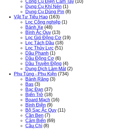
Công Cụ Điện Cầm Tay
(10)
Dụng Cụ Khí Nén
(1)
Dụng Cụ Dùng Pin
(8)
Vật Tư Tiêu Hao
(163)
Lọc Công nghiệp
(1)
Bánh Xe
(48)
Bình Ắc Quy
(13)
Lọc Gió Động Cơ
(19)
Lọc Tách Dầu
(18)
Lọc Thủy Lực
(51)
Dầu Phanh
(1)
Dầu Động Cơ
(6)
Dầu Truyền Động
(4)
Dung Dịch Làm Mát
(2)
Phụ Tùng - Phụ Kiện
(734)
Bánh Răng
(3)
Bas
(3)
Bạc Đạn
(37)
Biến Trở
(18)
Board Mạch
(16)
Bình Điện
(9)
Bộ Sạc Ắc Quy
(11)
Cần Ben
(7)
Cảm Biến
(69)
Cầu Chì
(8)