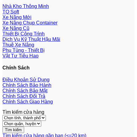
Nhà Kho Thông Minh
TQ Soft
Xe Nâng Mới
Xe Nâng Chụp Container
Xe Nâng Cũ
Thiết Bị Công Trình
Dịch Vụ Kỹ Thuật Hậu Mãi
Thuê Xe Nâng
Phụ Tùng - Thiết Bị
Vật Tư Tiêu Hao
Chính Sách
Điều Khoản Sử Dụng
Chính Sách Bảo Hành
Chính Sách Bảo Mật
Chính Sách Đổi Trả
Chính Sách Giao Hàng
Tìm kiếm cửa hàng
Tìm kiếm cửa hàng gần bạn (<=20 km)