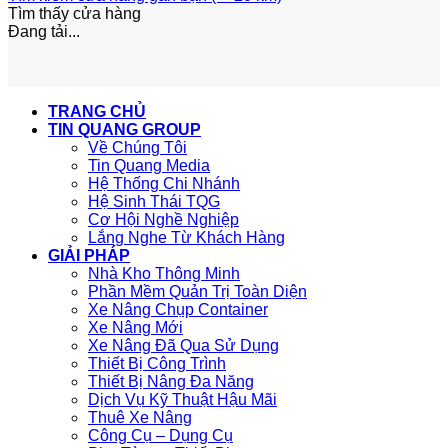
Tìm thấy
cửa hàng
Đang tải...
TRANG CHỦ
TIN QUANG GROUP
Về Chúng Tôi
Tin Quang Media
Hệ Thống Chi Nhánh
Hệ Sinh Thái TQG
Cơ Hội Nghề Nghiệp
Lắng Nghe Từ Khách Hàng
GIẢI PHÁP
Nhà Kho Thông Minh
Phần Mềm Quản Trị Toàn Diện
Xe Nâng Chụp Container
Xe Nâng Mới
Xe Nâng Đã Qua Sử Dụng
Thiết Bị Công Trình
Thiết Bị Nâng Đa Năng
Dịch Vụ Kỹ Thuật Hậu Mãi
Thuê Xe Nâng
Công Cụ – Dụng Cụ