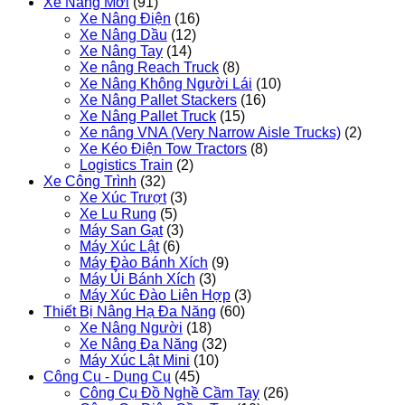
Xe Nâng Mới
(91)
Xe Nâng Điện
(16)
Xe Nâng Dầu
(12)
Xe Nâng Tay
(14)
Xe nâng Reach Truck
(8)
Xe Nâng Không Người Lái
(10)
Xe Nâng Pallet Stackers
(16)
Xe Nâng Pallet Truck
(15)
Xe nâng VNA (Very Narrow Aisle Trucks)
(2)
Xe Kéo Điện Tow Tractors
(8)
Logistics Train
(2)
Xe Công Trình
(32)
Xe Xúc Trượt
(3)
Xe Lu Rung
(5)
Máy San Gạt
(3)
Máy Xúc Lật
(6)
Máy Đào Bánh Xích
(9)
Máy Ủi Bánh Xích
(3)
Máy Xúc Đào Liên Hợp
(3)
Thiết Bị Nâng Hạ Đa Năng
(60)
Xe Nâng Người
(18)
Xe Nâng Đa Năng
(32)
Máy Xúc Lật Mini
(10)
Công Cụ - Dụng Cụ
(45)
Công Cụ Đồ Nghề Cầm Tay
(26)