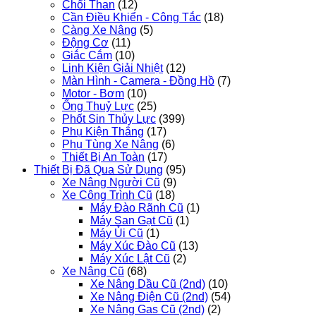
Chổi Than
(12)
Cần Điều Khiển - Công Tắc
(18)
Càng Xe Nâng
(5)
Động Cơ
(11)
Giắc Cắm
(10)
Linh Kiện Giải Nhiệt
(12)
Màn Hình - Camera - Đồng Hồ
(7)
Motor - Bơm
(10)
Ống Thuỷ Lực
(25)
Phốt Sin Thủy Lực
(399)
Phụ Kiện Thắng
(17)
Phụ Tùng Xe Nâng
(6)
Thiết Bị An Toàn
(17)
Thiết Bị Đã Qua Sử Dụng
(95)
Xe Nâng Người Cũ
(9)
Xe Công Trình Cũ
(18)
Máy Đào Rãnh Cũ
(1)
Máy San Gạt Cũ
(1)
Máy Ủi Cũ
(1)
Máy Xúc Đào Cũ
(13)
Máy Xúc Lật Cũ
(2)
Xe Nâng Cũ
(68)
Xe Nâng Dầu Cũ (2nd)
(10)
Xe Nâng Điện Cũ (2nd)
(54)
Xe Nâng Gas Cũ (2nd)
(2)