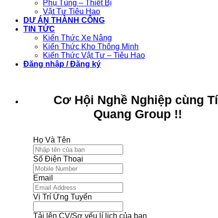
Phụ Tùng – Thiết Bị
Vật Tư Tiêu Hao
DỰ ÁN THÀNH CÔNG
TIN TỨC
Kiến Thức Xe Nâng
Kiến Thức Kho Thông Minh
Kiến Thức Vật Tư – Tiêu Hao
Đăng nhập / Đăng ký
Cơ Hội Nghề Nghiệp cùng T
Quang Group !!
Họ Và Tên
Số Điện Thoại
Email
Vị Trí Ứng Tuyển
Tải lên CV/Sơ yếu lí lịch của bạn