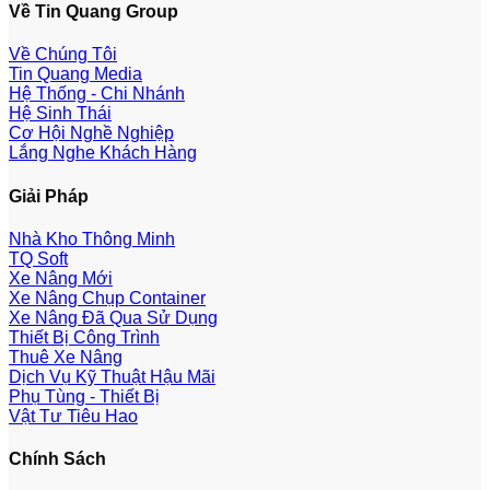
Về Tin Quang Group
Về Chúng Tôi
Tin Quang Media
Hệ Thống - Chi Nhánh
Hệ Sinh Thái
Cơ Hội Nghề Nghiệp
Lắng Nghe Khách Hàng
Giải Pháp
Nhà Kho Thông Minh
TQ Soft
Xe Nâng Mới
Xe Nâng Chụp Container
Xe Nâng Đã Qua Sử Dụng
Thiết Bị Công Trình
Thuê Xe Nâng
Dịch Vụ Kỹ Thuật Hậu Mãi
Phụ Tùng - Thiết Bị
Vật Tư Tiêu Hao
Chính Sách