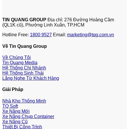
TIN QUANG GROUP
Địa chỉ: 276 Đường Hoàng Cầm
(QL1K cũ), Phường Linh Xuân, TP.HCM
Hotline Free:
1800 9527
Email:
marketing@tqg.com.vn
Về Tin Quang Group
Về Chúng Tôi
Tin Quang Media
Hệ Thống Chi Nhánh
Hệ Thống Sinh Thái
Lắng Nghe Từ Khách Hàng
Giải Pháp
Nhà Kho Thông Minh
TQ Soft
Xe Nâng Mới
Xe Nâng Chụp Container
Xe Nâng Cũ
Thiết Bị Công Trình