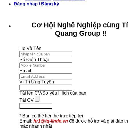
Đăng nhập / Đăng ký
Cơ Hội Nghề Nghiệp cùng T
Quang Group !!
Họ Và Tên
Số Điện Thoại
Email
Vị Trí Ứng Tuyển
Tải lên CV/Sơ yếu lí lịch của bạn
Tải CV
Ứng Tuyển Ngay
* Bạn có thể liên hệ trực tiếp tới
Email:
hr1@tq-linde.vn
để được hỗ trợ và giải đáp t
mắc nhanh nhất