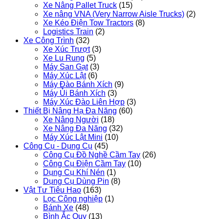
Xe Nâng Pallet Truck
(15)
Xe nâng VNA (Very Narrow Aisle Trucks)
(2)
Xe Kéo Điện Tow Tractors
(8)
Logistics Train
(2)
Xe Công Trình
(32)
Xe Xúc Trượt
(3)
Xe Lu Rung
(5)
Máy San Gạt
(3)
Máy Xúc Lật
(6)
Máy Đào Bánh Xích
(9)
Máy Ủi Bánh Xích
(3)
Máy Xúc Đào Liên Hợp
(3)
Thiết Bị Nâng Hạ Đa Năng
(60)
Xe Nâng Người
(18)
Xe Nâng Đa Năng
(32)
Máy Xúc Lật Mini
(10)
Công Cụ - Dụng Cụ
(45)
Công Cụ Đồ Nghề Cầm Tay
(26)
Công Cụ Điện Cầm Tay
(10)
Dụng Cụ Khí Nén
(1)
Dụng Cụ Dùng Pin
(8)
Vật Tư Tiêu Hao
(163)
Lọc Công nghiệp
(1)
Bánh Xe
(48)
Bình Ắc Quy
(13)