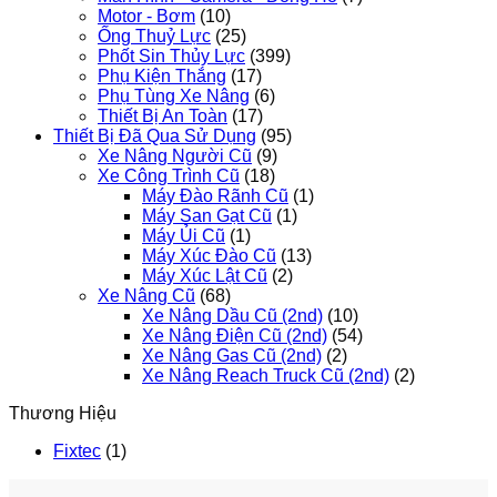
Motor - Bơm
(10)
Ống Thuỷ Lực
(25)
Phốt Sin Thủy Lực
(399)
Phụ Kiện Thắng
(17)
Phụ Tùng Xe Nâng
(6)
Thiết Bị An Toàn
(17)
Thiết Bị Đã Qua Sử Dụng
(95)
Xe Nâng Người Cũ
(9)
Xe Công Trình Cũ
(18)
Máy Đào Rãnh Cũ
(1)
Máy San Gạt Cũ
(1)
Máy Ủi Cũ
(1)
Máy Xúc Đào Cũ
(13)
Máy Xúc Lật Cũ
(2)
Xe Nâng Cũ
(68)
Xe Nâng Dầu Cũ (2nd)
(10)
Xe Nâng Điện Cũ (2nd)
(54)
Xe Nâng Gas Cũ (2nd)
(2)
Xe Nâng Reach Truck Cũ (2nd)
(2)
Thương Hiệu
Fixtec
(1)