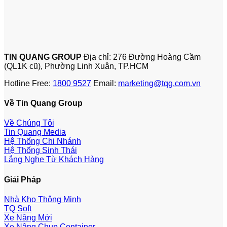
TIN QUANG GROUP
Địa chỉ: 276 Đường Hoàng Cầm
(QL1K cũ), Phường Linh Xuân, TP.HCM
Hotline Free:
1800 9527
Email:
marketing@tqg.com.vn
Về Tin Quang Group
Về Chúng Tôi
Tin Quang Media
Hệ Thống Chi Nhánh
Hệ Thống Sinh Thái
Lắng Nghe Từ Khách Hàng
Giải Pháp
Nhà Kho Thông Minh
TQ Soft
Xe Nâng Mới
Xe Nâng Chụp Container