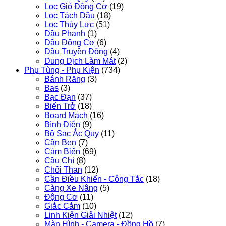
Lọc Gió Động Cơ
(19)
Lọc Tách Dầu
(18)
Lọc Thủy Lực
(51)
Dầu Phanh
(1)
Dầu Động Cơ
(6)
Dầu Truyền Động
(4)
Dung Dịch Làm Mát
(2)
Phụ Tùng - Phụ Kiện
(734)
Bánh Răng
(3)
Bas
(3)
Bạc Đạn
(37)
Biến Trở
(18)
Board Mạch
(16)
Bình Điện
(9)
Bộ Sạc Ắc Quy
(11)
Cần Ben
(7)
Cảm Biến
(69)
Cầu Chì
(8)
Chổi Than
(12)
Cần Điều Khiển - Công Tắc
(18)
Càng Xe Nâng
(5)
Động Cơ
(11)
Giắc Cắm
(10)
Linh Kiện Giải Nhiệt
(12)
Màn Hình - Camera - Đồng Hồ
(7)