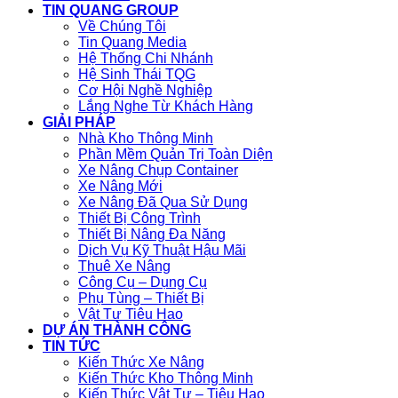
TIN QUANG GROUP
Về Chúng Tôi
Tin Quang Media
Hệ Thống Chi Nhánh
Hệ Sinh Thái TQG
Cơ Hội Nghề Nghiệp
Lắng Nghe Từ Khách Hàng
GIẢI PHÁP
Nhà Kho Thông Minh
Phần Mềm Quản Trị Toàn Diện
Xe Nâng Chụp Container
Xe Nâng Mới
Xe Nâng Đã Qua Sử Dụng
Thiết Bị Công Trình
Thiết Bị Nâng Đa Năng
Dịch Vụ Kỹ Thuật Hậu Mãi
Thuê Xe Nâng
Công Cụ – Dụng Cụ
Phụ Tùng – Thiết Bị
Vật Tư Tiêu Hao
DỰ ÁN THÀNH CÔNG
TIN TỨC
Kiến Thức Xe Nâng
Kiến Thức Kho Thông Minh
Kiến Thức Vật Tư – Tiêu Hao