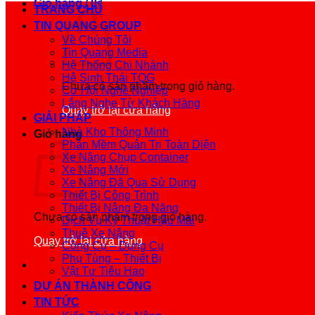
Giỏ hàng /
0
₫
TRANG CHỦ
TIN QUANG GROUP
Về Chúng Tôi
Tin Quang Media
Hệ Thống Chi Nhánh
Hệ Sinh Thái TQG
Chưa có sản phẩm trong giỏ hàng.
Cơ Hội Nghề Nghiệp
Lắng Nghe Từ Khách Hàng
Quay trở lại cửa hàng
GIẢI PHÁP
Nhà Kho Thông Minh
Giỏ hàng
Phần Mềm Quản Trị Toàn Diện
Xe Nâng Chụp Container
Xe Nâng Mới
Xe Nâng Đã Qua Sử Dụng
Thiết Bị Công Trình
Thiết Bị Nâng Đa Năng
Chưa có sản phẩm trong giỏ hàng.
Dịch Vụ Kỹ Thuật Hậu Mãi
Thuê Xe Nâng
Quay trở lại cửa hàng
Công Cụ – Dụng Cụ
Phụ Tùng – Thiết Bị
Vật Tư Tiêu Hao
DỰ ÁN THÀNH CÔNG
TIN TỨC