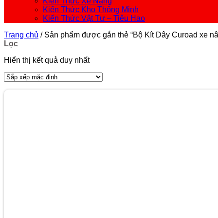
Kiến Thức Xe Nâng
Kiến Thức Kho Thông Minh
Kiến Thức Vật Tư – Tiêu Hao
Trang chủ
/
Sản phẩm được gắn thẻ “Bộ Kít Dây Curoad xe n
Lọc
Hiển thị kết quả duy nhất