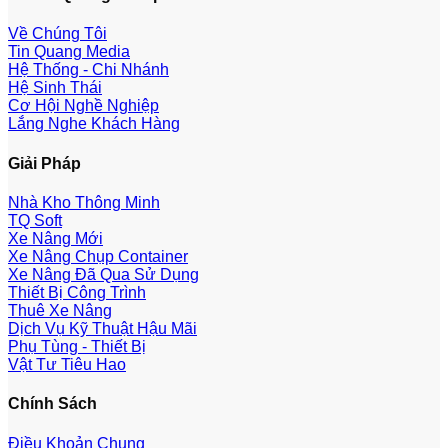
Về Chúng Tôi
Tin Quang Media
Hệ Thống - Chi Nhánh
Hệ Sinh Thái
Cơ Hội Nghề Nghiệp
Lắng Nghe Khách Hàng
Giải Pháp
Nhà Kho Thông Minh
TQ Soft
Xe Nâng Mới
Xe Nâng Chụp Container
Xe Nâng Đã Qua Sử Dụng
Thiết Bị Công Trình
Thuê Xe Nâng
Dịch Vụ Kỹ Thuật Hậu Mãi
Phụ Tùng - Thiết Bị
Vật Tư Tiêu Hao
Chính Sách
Điều Khoản Chung