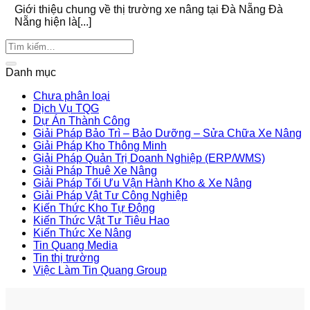
Giới thiệu chung về thị trường xe nâng tại Đà Nẵng Đà
Nẵng hiện là[...]
Danh mục
Chưa phân loại
Dịch Vụ TQG
Dự Án Thành Công
Giải Pháp Bảo Trì – Bảo Dưỡng – Sửa Chữa Xe Nâng
Giải Pháp Kho Thông Minh
Giải Pháp Quản Trị Doanh Nghiệp (ERP/WMS)
Giải Pháp Thuê Xe Nâng
Giải Pháp Tối Ưu Vận Hành Kho & Xe Nâng
Giải Pháp Vật Tư Công Nghiệp
Kiến Thức Kho Tự Động
Kiến Thức Vật Tư Tiêu Hao
Kiến Thức Xe Nâng
Tin Quang Media
Tin thị trường
Việc Làm Tin Quang Group