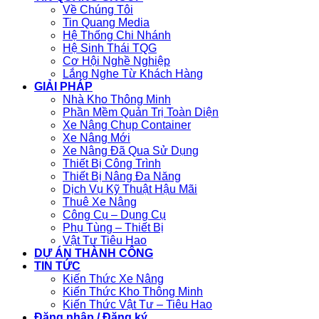
Về Chúng Tôi
Tin Quang Media
Hệ Thống Chi Nhánh
Hệ Sinh Thái TQG
Cơ Hội Nghề Nghiệp
Lắng Nghe Từ Khách Hàng
GIẢI PHÁP
Nhà Kho Thông Minh
Phần Mềm Quản Trị Toàn Diện
Xe Nâng Chụp Container
Xe Nâng Mới
Xe Nâng Đã Qua Sử Dụng
Thiết Bị Công Trình
Thiết Bị Nâng Đa Năng
Dịch Vụ Kỹ Thuật Hậu Mãi
Thuê Xe Nâng
Công Cụ – Dụng Cụ
Phụ Tùng – Thiết Bị
Vật Tư Tiêu Hao
DỰ ÁN THÀNH CÔNG
TIN TỨC
Kiến Thức Xe Nâng
Kiến Thức Kho Thông Minh
Kiến Thức Vật Tư – Tiêu Hao
Đăng nhập / Đăng ký