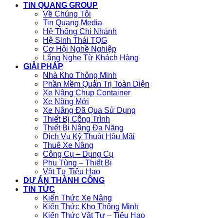
TIN QUANG GROUP
Về Chúng Tôi
Tin Quang Media
Hệ Thống Chi Nhánh
Hệ Sinh Thái TQG
Cơ Hội Nghề Nghiệp
Lắng Nghe Từ Khách Hàng
GIẢI PHÁP
Nhà Kho Thông Minh
Phần Mềm Quản Trị Toàn Diện
Xe Nâng Chụp Container
Xe Nâng Mới
Xe Nâng Đã Qua Sử Dụng
Thiết Bị Công Trình
Thiết Bị Nâng Đa Năng
Dịch Vụ Kỹ Thuật Hậu Mãi
Thuê Xe Nâng
Công Cụ – Dụng Cụ
Phụ Tùng – Thiết Bị
Vật Tư Tiêu Hao
DỰ ÁN THÀNH CÔNG
TIN TỨC
Kiến Thức Xe Nâng
Kiến Thức Kho Thông Minh
Kiến Thức Vật Tư – Tiêu Hao