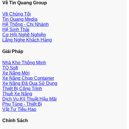
Về Tin Quang Group
Về Chúng Tôi
Tin Quang Media
Hệ Thống - Chi Nhánh
Hệ Sinh Thái
Cơ Hội Nghề Nghiệp
Lắng Nghe Khách Hàng
Giải Pháp
Nhà Kho Thông Minh
TQ Soft
Xe Nâng Mới
Xe Nâng Chụp Container
Xe Nâng Đã Qua Sử Dụng
Thiết Bị Công Trình
Thuê Xe Nâng
Dịch Vụ Kỹ Thuật Hậu Mãi
Phụ Tùng - Thiết Bị
Vật Tư Tiêu Hao
Chính Sách