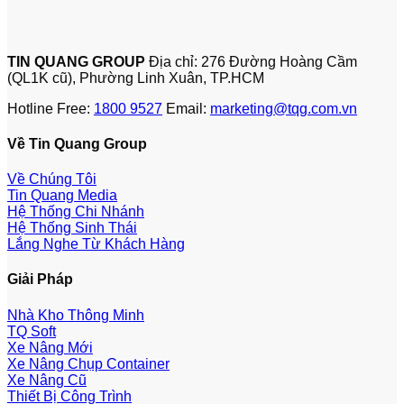
TIN QUANG GROUP
Địa chỉ: 276 Đường Hoàng Cầm
(QL1K cũ), Phường Linh Xuân, TP.HCM
Hotline Free:
1800 9527
Email:
marketing@tqg.com.vn
Về Tin Quang Group
Về Chúng Tôi
Tin Quang Media
Hệ Thống Chi Nhánh
Hệ Thống Sinh Thái
Lắng Nghe Từ Khách Hàng
Giải Pháp
Nhà Kho Thông Minh
TQ Soft
Xe Nâng Mới
Xe Nâng Chụp Container
Xe Nâng Cũ
Thiết Bị Công Trình