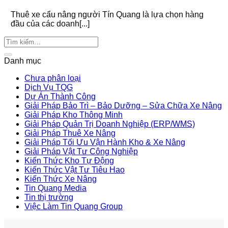
Thuê xe cẩu nâng người Tín Quang là lựa chọn hàng
đầu của các doanh[...]
Danh mục
Chưa phân loại
Dịch Vụ TQG
Dự Án Thành Công
Giải Pháp Bảo Trì – Bảo Dưỡng – Sửa Chữa Xe Nâng
Giải Pháp Kho Thông Minh
Giải Pháp Quản Trị Doanh Nghiệp (ERP/WMS)
Giải Pháp Thuê Xe Nâng
Giải Pháp Tối Ưu Vận Hành Kho & Xe Nâng
Giải Pháp Vật Tư Công Nghiệp
Kiến Thức Kho Tự Động
Kiến Thức Vật Tư Tiêu Hao
Kiến Thức Xe Nâng
Tin Quang Media
Tin thị trường
Việc Làm Tin Quang Group