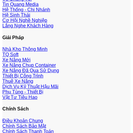
Tin Quang Media
Hệ Thống - Chi Nhánh
Hệ Sinh Thái
Cơ Hội Nghề Nghiệp
Lắng Nghe Khách Hàng
Giải Pháp
Nhà Kho Thông Minh
TQ Soft
Xe Nâng Mới
Xe Nâng Chụp Container
Xe Nâng Đã Qua Sử Dụng
Thiết Bị Công Trình
Thuê Xe Nâng
Dịch Vụ Kỹ Thuật Hậu Mãi
Phụ Tùng - Thiết Bị
Vật Tư Tiêu Hao
Chính Sách
Điều Khoản Chung
Chính Sách Bảo Mật
Chính Sách Thanh Toán