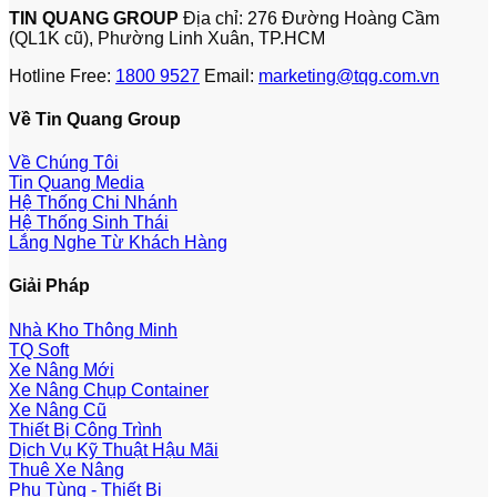
TIN QUANG GROUP
Địa chỉ: 276 Đường Hoàng Cầm
(QL1K cũ), Phường Linh Xuân, TP.HCM
Hotline Free:
1800 9527
Email:
marketing@tqg.com.vn
Về Tin Quang Group
Về Chúng Tôi
Tin Quang Media
Hệ Thống Chi Nhánh
Hệ Thống Sinh Thái
Lắng Nghe Từ Khách Hàng
Giải Pháp
Nhà Kho Thông Minh
TQ Soft
Xe Nâng Mới
Xe Nâng Chụp Container
Xe Nâng Cũ
Thiết Bị Công Trình
Dịch Vụ Kỹ Thuật Hậu Mãi
Thuê Xe Nâng
Phụ Tùng - Thiết Bị