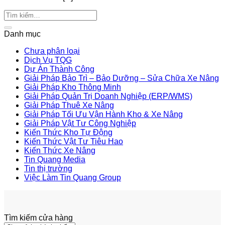
Danh mục
Chưa phân loại
Dịch Vụ TQG
Dự Án Thành Công
Giải Pháp Bảo Trì – Bảo Dưỡng – Sửa Chữa Xe Nâng
Giải Pháp Kho Thông Minh
Giải Pháp Quản Trị Doanh Nghiệp (ERP/WMS)
Giải Pháp Thuê Xe Nâng
Giải Pháp Tối Ưu Vận Hành Kho & Xe Nâng
Giải Pháp Vật Tư Công Nghiệp
Kiến Thức Kho Tự Động
Kiến Thức Vật Tư Tiêu Hao
Kiến Thức Xe Nâng
Tin Quang Media
Tin thị trường
Việc Làm Tin Quang Group
Tìm kiếm cửa hàng