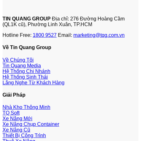
TIN QUANG GROUP
Địa chỉ: 276 Đường Hoàng Cầm
(QL1K cũ), Phường Linh Xuân, TP.HCM
Hotline Free:
1800 9527
Email:
marketing@tqg.com.vn
Về Tin Quang Group
Về Chúng Tôi
Tin Quang Media
Hệ Thống Chi Nhánh
Hệ Thống Sinh Thái
Lắng Nghe Từ Khách Hàng
Giải Pháp
Nhà Kho Thông Minh
TQ Soft
Xe Nâng Mới
Xe Nâng Chụp Container
Xe Nâng Cũ
Thiết Bị Công Trình