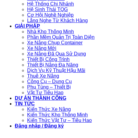
Hệ Thống Chi Nhánh
Hệ Sinh Thái TQG
Cơ Hội Nghề Nghiệp
Lắng Nghe Từ Khách Hàng
GIẢI PHÁP
Nhà Kho Thông Minh
Phần Mềm Quản Trị Toàn Diện
Xe Nâng Chụp Container
Xe Nâng Mới
Xe Nâng Đã Qua Sử Dụng
Thiết Bị Công Trình
Thiết Bị Nâng Đa Năng
Dịch Vụ Kỹ Thuật Hậu Mãi
Thuê Xe Nâng
Công Cụ – Dụng Cụ
Phụ Tùng – Thiết Bị
Vật Tư Tiêu Hao
DỰ ÁN THÀNH CÔNG
TIN TỨC
Kiến Thức Xe Nâng
Kiến Thức Kho Thông Minh
Kiến Thức Vật Tư – Tiêu Hao
Đăng nhập / Đăng ký