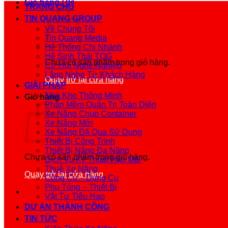
Giỏ hàng /
0
₫
TRANG CHỦ
TIN QUANG GROUP
Về Chúng Tôi
Tin Quang Media
Hệ Thống Chi Nhánh
Hệ Sinh Thái TQG
Chưa có sản phẩm trong giỏ hàng.
Cơ Hội Nghề Nghiệp
Lắng Nghe Từ Khách Hàng
Quay trở lại cửa hàng
GIẢI PHÁP
Nhà Kho Thông Minh
Giỏ hàng
Phần Mềm Quản Trị Toàn Diện
Xe Nâng Chụp Container
Xe Nâng Mới
Xe Nâng Đã Qua Sử Dụng
Thiết Bị Công Trình
Thiết Bị Nâng Đa Năng
Chưa có sản phẩm trong giỏ hàng.
Dịch Vụ Kỹ Thuật Hậu Mãi
Thuê Xe Nâng
Quay trở lại cửa hàng
Công Cụ – Dụng Cụ
Phụ Tùng – Thiết Bị
Vật Tư Tiêu Hao
DỰ ÁN THÀNH CÔNG
TIN TỨC