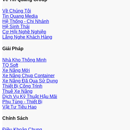
Về Chúng Tôi
Tin Quang Media
Hệ Thống - Chi Nhánh
Hệ Sinh Thái
Cơ Hội Nghề Nghiệp
Lắng Nghe Khách Hàng
Giải Pháp
Nhà Kho Thông Minh
TQ Soft
Xe Nâng Mới
Xe Nâng Chụp Container
Xe Nâng Đã Qua Sử Dụng
Thiết Bị Công Trình
Thuê Xe Nâng
Dịch Vụ Kỹ Thuật Hậu Mãi
Phụ Tùng - Thiết Bị
Vật Tư Tiêu Hao
Chính Sách
Điều Khoản Chung