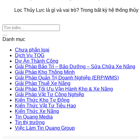
Lọc Thủy Lực là gì và vai trò? Trong bất kỳ hệ thống thủy l
Danh mục
Chưa phân loại
Dịch Vụ TQG
Dự Án Thành Công
Giải Pháp Bảo Trì – Bảo Dưỡng – Sửa Chữa Xe Nâng
Giải Pháp Kho Thông Minh
Giải Pháp Quản Trị Doanh Nghiệp (ERP/WMS)
Giải Pháp Thuê Xe Nâng
Giải Pháp Tối Ưu Vận Hành Kho & Xe Nâng
Giải Pháp Vật Tư Công Nghiệp
Kiến Thức Kho Tự Động
Kiến Thức Vật Tư Tiêu Hao
Kiến Thức Xe Nâng
Tin Quang Media
Tin thị trường
Việc Làm Tin Quang Group