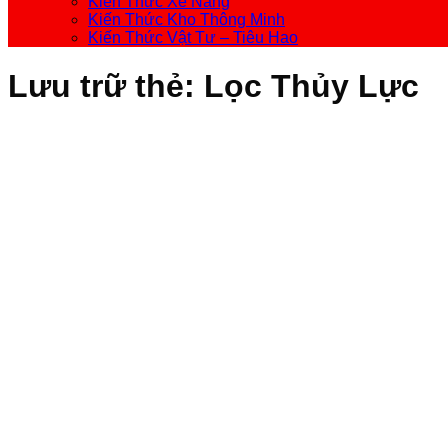
Kiến Thức Xe Nâng
Kiến Thức Kho Thông Minh
Kiến Thức Vật Tư – Tiêu Hao
Lưu trữ thẻ:
Lọc Thủy Lực