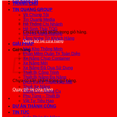
Giỏ hàng /
0
₫
TRANG CHỦ
TIN QUANG GROUP
Về Chúng Tôi
Tin Quang Media
Hệ Thống Chi Nhánh
Hệ Sinh Thái TQG
Chưa có sản phẩm trong giỏ hàng.
Cơ Hội Nghề Nghiệp
Lắng Nghe Từ Khách Hàng
Quay trở lại cửa hàng
GIẢI PHÁP
Nhà Kho Thông Minh
Giỏ hàng
Phần Mềm Quản Trị Toàn Diện
Xe Nâng Chụp Container
Xe Nâng Mới
Xe Nâng Đã Qua Sử Dụng
Thiết Bị Công Trình
Thiết Bị Nâng Đa Năng
Chưa có sản phẩm trong giỏ hàng.
Dịch Vụ Kỹ Thuật Hậu Mãi
Thuê Xe Nâng
Quay trở lại cửa hàng
Công Cụ – Dụng Cụ
Phụ Tùng – Thiết Bị
Vật Tư Tiêu Hao
DỰ ÁN THÀNH CÔNG
TIN TỨC