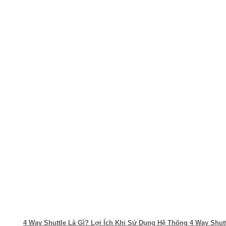
4 Way Shuttle Là Gì? Lợi Ích Khi Sử Dụng Hệ Thống 4 Way Shut