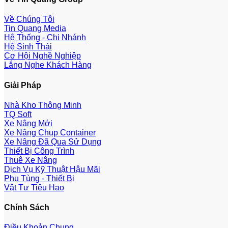
Về Chúng Tôi
Tin Quang Media
Hệ Thống - Chi Nhánh
Hệ Sinh Thái
Cơ Hội Nghề Nghiệp
Lắng Nghe Khách Hàng
Giải Pháp
Nhà Kho Thông Minh
TQ Soft
Xe Nâng Mới
Xe Nâng Chụp Container
Xe Nâng Đã Qua Sử Dụng
Thiết Bị Công Trình
Thuê Xe Nâng
Dịch Vụ Kỹ Thuật Hậu Mãi
Phụ Tùng - Thiết Bị
Vật Tư Tiêu Hao
Chính Sách
Điều Khoản Chung