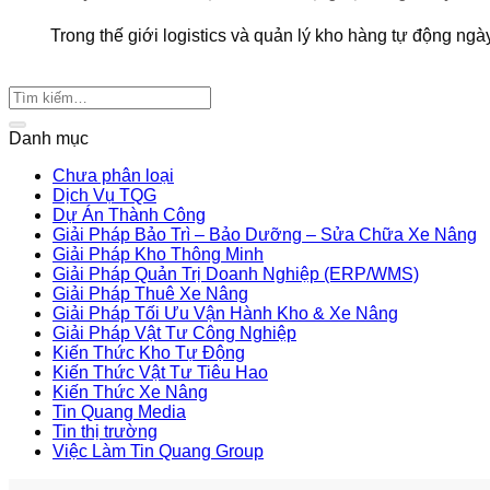
Trong thế giới logistics và quản lý kho hàng tự động ngày
Danh mục
Chưa phân loại
Dịch Vụ TQG
Dự Án Thành Công
Giải Pháp Bảo Trì – Bảo Dưỡng – Sửa Chữa Xe Nâng
Giải Pháp Kho Thông Minh
Giải Pháp Quản Trị Doanh Nghiệp (ERP/WMS)
Giải Pháp Thuê Xe Nâng
Giải Pháp Tối Ưu Vận Hành Kho & Xe Nâng
Giải Pháp Vật Tư Công Nghiệp
Kiến Thức Kho Tự Động
Kiến Thức Vật Tư Tiêu Hao
Kiến Thức Xe Nâng
Tin Quang Media
Tin thị trường
Việc Làm Tin Quang Group