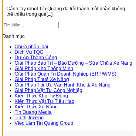
Cánh tay robot Tín Quang đã trở thành một phần không
thể thiếu trong quá[...]
Danh mục
Chưa phân loại
Dịch Vụ TQG
Dự Án Thành Công
Giải Pháp Bảo Trì – Bảo Dưỡng – Sửa Chữa Xe Nâng
Giải Pháp Kho Thông Minh
Giải Pháp Quản Trị Doanh Nghiệp (ERP/WMS)
Giải Pháp Thuê Xe Nâng
Giải Pháp Tối Ưu Vận Hành Kho & Xe Nâng
Giải Pháp Vật Tư Công Nghiệp
Kiến Thức Kho Tự Động
Kiến Thức Vật Tư Tiêu Hao
Kiến Thức Xe Nâng
Tin Quang Media
Tin thị trường
Việc Làm Tin Quang Group