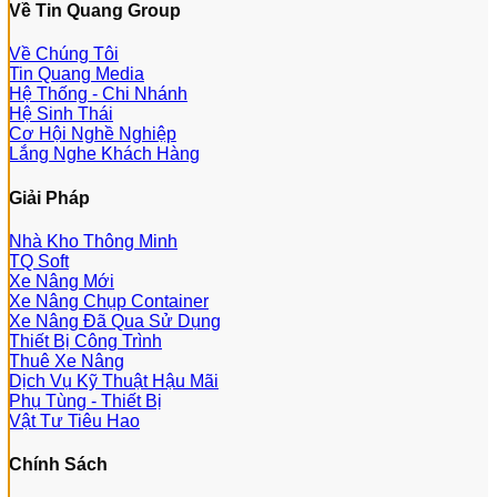
Về Tin Quang Group
Về Chúng Tôi
Tin Quang Media
Hệ Thống - Chi Nhánh
Hệ Sinh Thái
Cơ Hội Nghề Nghiệp
Lắng Nghe Khách Hàng
Giải Pháp
Nhà Kho Thông Minh
TQ Soft
Xe Nâng Mới
Xe Nâng Chụp Container
Xe Nâng Đã Qua Sử Dụng
Thiết Bị Công Trình
Thuê Xe Nâng
Dịch Vụ Kỹ Thuật Hậu Mãi
Phụ Tùng - Thiết Bị
Vật Tư Tiêu Hao
Chính Sách