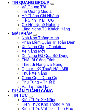
TIN QUANG GROUP
Về Chúng Tôi
Tin Quang Media
Hệ Thống Chi Nhánh
Hệ Sinh Thái TQG
Cơ Hội Nghề Nghiệp
Lắng Nghe Từ Khách Hàng
GIẢI PHÁP
Nhà Kho Thông Minh
Phần Mềm Quản Trị Toàn Diện
Xe Nâng Chụp Container
Xe Nâng Mới
Xe Nâng Đã Qua Sử Dụng
Thiết Bị Công Trình
Thiết Bị Nâng Đa Năng
Dịch Vụ Kỹ Thuật Hậu Mãi
Thuê Xe Nâng
Công Cụ – Dụng Cụ
Phụ Tùng – Thiết Bị
Vật Tư Tiêu Hao
DỰ ÁN THÀNH CÔNG
TIN TỨC
Kiến Thức Xe Nâng
Kiến Thức Kho Thông Minh
Kiến Thức Vật Tư – Tiêu Hao