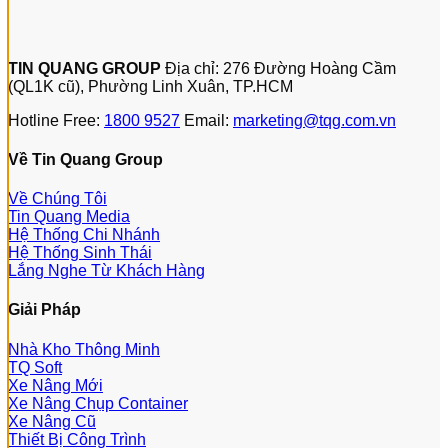
TIN QUANG GROUP
Địa chỉ: 276 Đường Hoàng Cầm
(QL1K cũ), Phường Linh Xuân, TP.HCM
Hotline Free:
1800 9527
Email:
marketing@tqg.com.vn
Về Tin Quang Group
Về Chúng Tôi
Tin Quang Media
Hệ Thống Chi Nhánh
Hệ Thống Sinh Thái
Lắng Nghe Từ Khách Hàng
Giải Pháp
Nhà Kho Thông Minh
TQ Soft
Xe Nâng Mới
Xe Nâng Chụp Container
Xe Nâng Cũ
Thiết Bị Công Trình