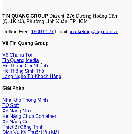
TIN QUANG GROUP
Địa chỉ: 276 Đường Hoàng Cầm
(QL1K cũ), Phường Linh Xuân, TP.HCM
Hotline Free:
1800 9527
Email:
marketing@tqg.com.vn
Về Tin Quang Group
Về Chúng Tôi
Tin Quang Media
Hệ Thống Chi Nhánh
Hệ Thống Sinh Thái
Lắng Nghe Từ Khách Hàng
Giải Pháp
Nhà Kho Thông Minh
TQ Soft
Xe Nâng Mới
Xe Nâng Chụp Container
Xe Nâng Cũ
Thiết Bị Công Trình
Dịch Vụ Kỹ Thuật Hậu Mãi