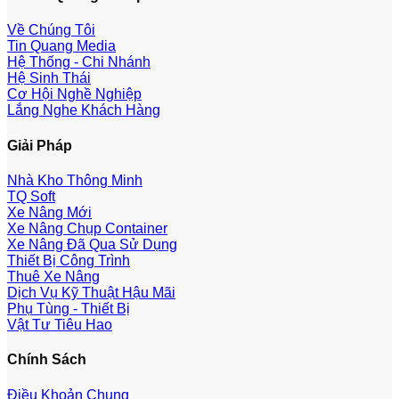
Về Chúng Tôi
Tin Quang Media
Hệ Thống - Chi Nhánh
Hệ Sinh Thái
Cơ Hội Nghề Nghiệp
Lắng Nghe Khách Hàng
Giải Pháp
Nhà Kho Thông Minh
TQ Soft
Xe Nâng Mới
Xe Nâng Chụp Container
Xe Nâng Đã Qua Sử Dụng
Thiết Bị Công Trình
Thuê Xe Nâng
Dịch Vụ Kỹ Thuật Hậu Mãi
Phụ Tùng - Thiết Bị
Vật Tư Tiêu Hao
Chính Sách
Điều Khoản Chung