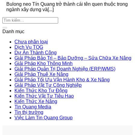
Bulong neo Tín Quang trở thành cái tên quen thuộc trong
ngành xây dựng và[...]
Danh mục
Chưa phân loại
Dịch Vụ TQG
Dự Án Thành Công
Giải Pháp Bảo Trì – Bảo Dưỡng – Sửa Chữa Xe Nâng
Giải Pháp Kho Thông Minh
Giải Pháp Quản Trị Doanh Nghiệp (ERP/WMS)
Giải Pháp Thuê Xe Nâng
Giải Pháp Tối Ưu Vận Hành Kho & Xe Nâng
Giải Pháp Vật Tư Công Nghiệp
Kiến Thức Kho Tự Động
Kiến Thức Vật Tư Tiêu Hao
Kiến Thức Xe Nâng
Tin Quang Media
Tin thị trường
Việc Làm Tin Quang Group