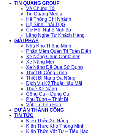
TIN QUANG GROUP
Về Chúng Tôi
Tin Quang Media
Hệ Thống Chi Nhánh
Hệ Sinh Thái TQG
Cơ Hội Nghề Nghiệp
Lắng Nghe Từ Khách Hàng
GIẢI PHÁP
Nhà Kho Thông Minh
Phần Mềm Quản Trị Toàn Diện
Xe Nâng Chụp Container
Xe Nâng Mới
Xe Nâng Đã Qua Sử Dụng
Thiết Bị Công Trình
Thiết Bị Nâng Đa Năng
Dịch Vụ Kỹ Thuật Hậu Mãi
Thuê Xe Nâng
Công Cụ – Dụng Cụ
Phụ Tùng – Thiết Bị
Vật Tư Tiêu Hao
DỰ ÁN THÀNH CÔNG
TIN TỨC
Kiến Thức Xe Nâng
Kiến Thức Kho Thông Minh
Kiến Thức Vật Tư – Tiêu Hao