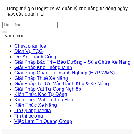
Trong thế giới logistics và quản lý kho hàng tự động ngày
nay, các doanh[...]
Danh mục
Chưa phân loại
Dịch Vụ TQG
Dự Án Thành Công
Giải Pháp Bảo Trì – Bảo Dưỡng – Sửa Chữa Xe Nâng
Giải Pháp Kho Thông Minh
Giải Pháp Quản Trị Doanh Nghiệp (ERP/WMS)
Giải Pháp Thuê Xe Nâng
Giải Pháp Tối Ưu Vận Hành Kho & Xe Nâng
Giải Pháp Vật Tư Công Nghiệp
Kiến Thức Kho Tự Động
Kiến Thức Vật Tư Tiêu Hao
Kiến Thức Xe Nâng
Tin Quang Media
Tin thị trường
Việc Làm Tin Quang Group