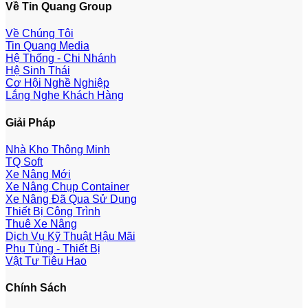
Về Tin Quang Group
Về Chúng Tôi
Tin Quang Media
Hệ Thống - Chi Nhánh
Hệ Sinh Thái
Cơ Hội Nghề Nghiệp
Lắng Nghe Khách Hàng
Giải Pháp
Nhà Kho Thông Minh
TQ Soft
Xe Nâng Mới
Xe Nâng Chụp Container
Xe Nâng Đã Qua Sử Dụng
Thiết Bị Công Trình
Thuê Xe Nâng
Dịch Vụ Kỹ Thuật Hậu Mãi
Phụ Tùng - Thiết Bị
Vật Tư Tiêu Hao
Chính Sách