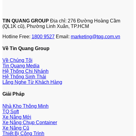
TIN QUANG GROUP
Địa chỉ: 276 Đường Hoàng Cầm
(QL1K cũ), Phường Linh Xuân, TP.HCM
Hotline Free:
1800 9527
Email:
marketing@tqg.com.vn
Về Tin Quang Group
Về Chúng Tôi
Tin Quang Media
Hệ Thống Chi Nhánh
Hệ Thống Sinh Thái
Lắng Nghe Từ Khách Hàng
Giải Pháp
Nhà Kho Thông Minh
TQ Soft
Xe Nâng Mới
Xe Nâng Chụp Container
Xe Nâng Cũ
Thiết Bị Công Trình