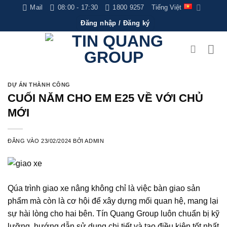
Bỏ
Mail
08:00 - 17:30
1800 9257
Tiếng Việt
qua
Đăng nhập / Đăng ký
nội
dung
DỰ ÁN THÀNH CÔNG
CUỐI NĂM CHO EM E25 VỀ VỚI CHỦ
MỚI ️
ĐĂNG VÀO
23/02/2024
BỞI
ADMIN
Qúa trình giao xe nâng không chỉ là việc bàn giao sản
phẩm mà còn là cơ hội để xây dựng mối quan hệ, mang lại
sự hài lòng cho hai bên. Tín Quang Group luôn chuẩn bị kỹ
lưỡng, hướng dẫn sử dụng chi tiết và tạo điều kiện tốt nhất